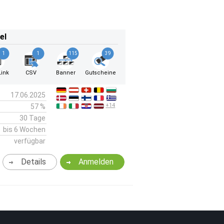
el
1
1
115
39
ink
CSV
Banner
Gutscheine
17.06.2025
+14
57 %
30 Tage
bis 6 Wochen
verfügbar
Details
Anmelden