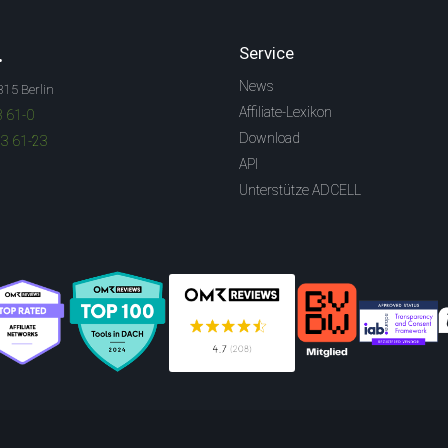
.
Service
News
315 Berlin
Affiliate-Lexikon
3 61-0
Download
83 61-23
API
Unterstütze ADCELL