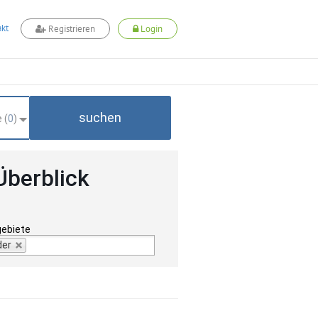
kt
Registrieren
Login
suchen
 (
0
)
Überblick
gebiete
der