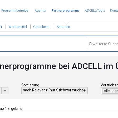
Programmbetreiber
Agentur
Partnerprogramme
ADCELL-Tools
Konta
ht
Werbemittel
Gutscheine
Aktionen
Erweiterte Suche
tnerprogramme bei ADCELL im 
Sortierung
Vertriebs
nach Relevanz (nur Stichwortsuche)
Alle Län
gab 1 Ergebnis.