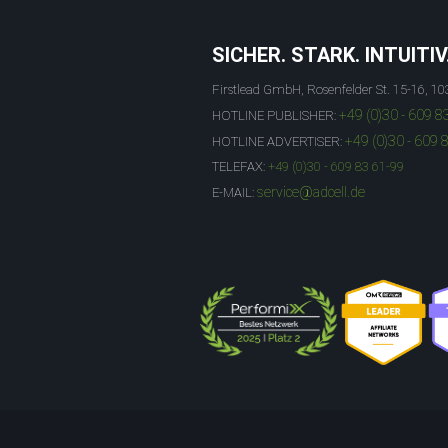
SICHER. STARK. INTUITIV
Firstlead GmbH, Rosenfelder St. 15-16, 10
+49 (0)30 - 609 8
HOTLINE PUBLISHER:
+49 (0)30 - 609 
HOTLINE ADVERTISER:
TELEFAX:
+49 (0)30 - 609 83 61-99
service@adcell.de
E-MAIL: