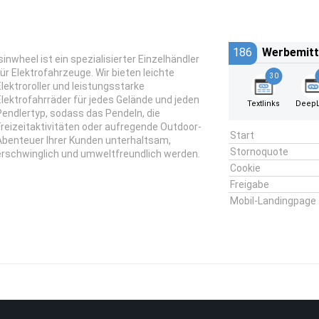
186
Werbemitt
isinwheel ist ein spezialisierter Einzelhändler
für Elektrofahrzeuge. Wir bieten leichte
30
Elektroroller und leistungsstarke
Elektrofahrräder für jedes Gelände und jeden
Textlinks
DeepL
Pendlertyp, sodass das Pendeln, die
Freizeitaktivitäten oder aufregende Outdoor-
Start
Abenteuer Ihrer Kunden unterhaltsam,
Stornoquote
erschwinglich und umweltfreundlich werden.
Cookie
Freigabe
Mobil-Landingpage