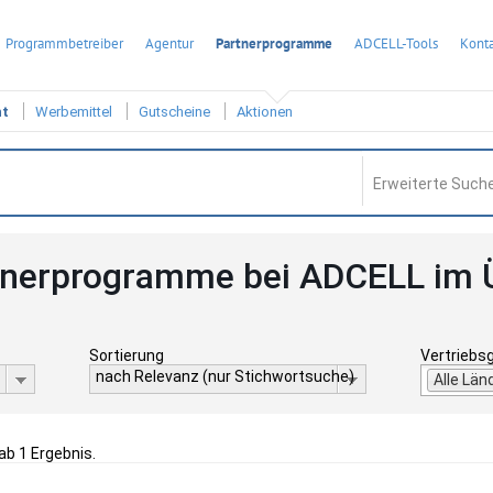
Programmbetreiber
Agentur
Partnerprogramme
ADCELL-Tools
Konta
ht
Werbemittel
Gutscheine
Aktionen
Erweiterte Suche
tnerprogramme bei ADCELL im 
Sortierung
Vertriebs
nach Relevanz (nur Stichwortsuche)
Alle Län
gab 1 Ergebnis.