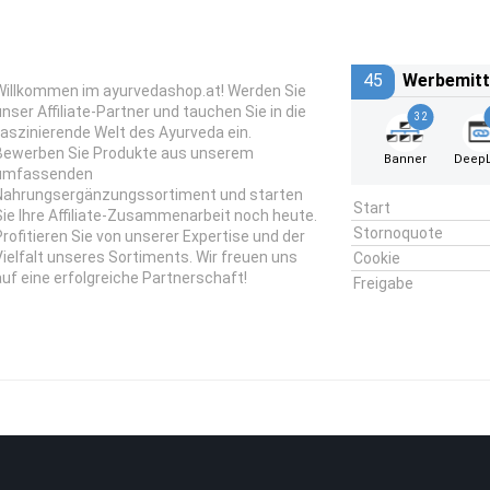
45
Werbemitt
Willkommen im ayurvedashop.at! Werden Sie
unser Affiliate-Partner und tauchen Sie in die
32
faszinierende Welt des Ayurveda ein.
Bewerben Sie Produkte aus unserem
Banner
DeepL
umfassenden
Nahrungsergänzungssortiment und starten
Start
Sie Ihre Affiliate-Zusammenarbeit noch heute.
Stornoquote
Profitieren Sie von unserer Expertise und der
Vielfalt unseres Sortiments. Wir freuen uns
Cookie
auf eine erfolgreiche Partnerschaft!
Freigabe