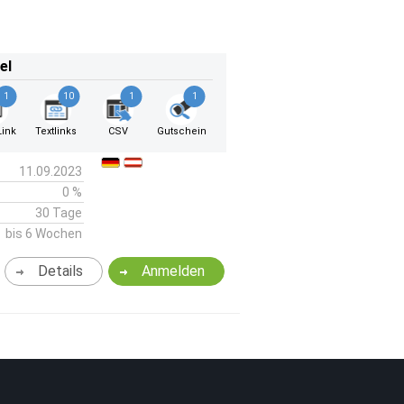
el
1
10
1
1
ink
Textlinks
CSV
Gutschein
11.09.2023
0 %
30 Tage
bis 6 Wochen
Details
Anmelden