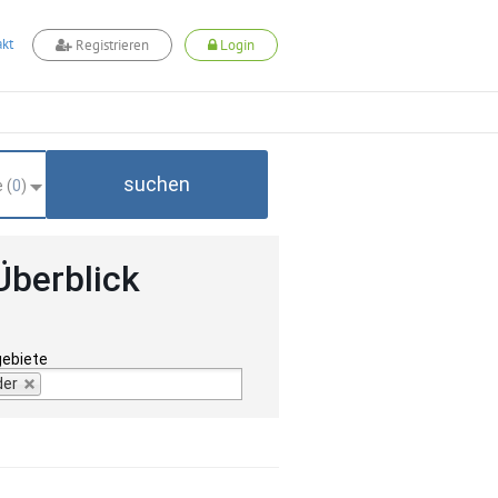
kt
Registrieren
Login
suchen
 (
0
)
Überblick
gebiete
der