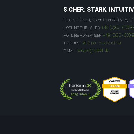
SICHER. STARK. INTUITIV
Firstlead GmbH, Rosenfelder St. 15-16, 10
+49 (0)30 - 609 8
HOTLINE PUBLISHER:
+49 (0)30 - 609 
HOTLINE ADVERTISER:
TELEFAX:
+49 (0)30 - 609 83 61-99
service@adcell.de
E-MAIL: