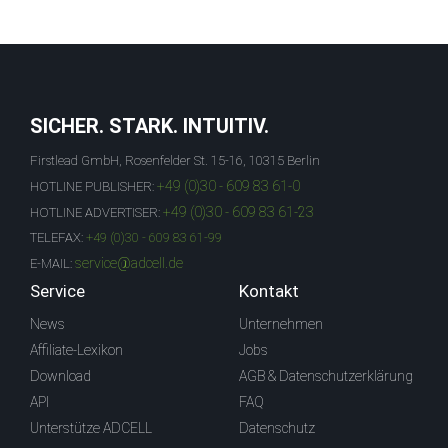
SICHER. STARK. INTUITIV.
Firstlead GmbH, Rosenfelder St. 15-16, 10315 Berlin
+49 (0)30 - 609 83 61-0
HOTLINE PUBLISHER:
+49 (0)30 - 609 83 61-23
HOTLINE ADVERTISER:
TELEFAX:
+49 (0)30 - 609 83 61-99
service@adcell.de
E-MAIL:
Service
Kontakt
News
Unternehmen
Affiliate-Lexikon
Jobs
Download
AGB & Datenschutzerklärung
API
FAQ
Unterstütze ADCELL
Datenschutz