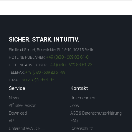
SICHER. STARK. INTUITIV.
Firstlead GmbH, Rosenfelder St. 15-16, 10315 Berlin
+49 (0)30 - 609 83 61-0
HOTLINE PUBLISHER:
+49 (0)30 - 609 83 61-23
HOTLINE ADVERTISER:
TELEFAX:
+49 (0)30 - 609 83 61-99
service@adcell.de
E-MAIL:
Service
Kontakt
News
Unternehmen
Affiliate-Lexikon
Jobs
Download
AGB & Datenschutzerklärung
API
FAQ
Unterstütze ADCELL
Datenschutz