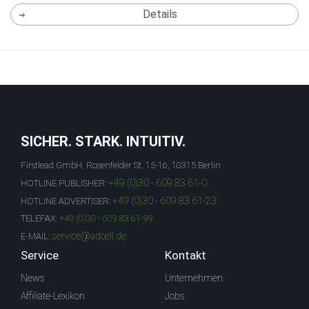
Details
SICHER. STARK. INTUITIV.
Firstlead GmbH, Rosenfelder St. 15-16, 10315 Berlin
+49 (0)30 - 609 83 61-0
HOTLINE PUBLISHER:
+49 (0)30 - 609 83 61-23
HOTLINE ADVERTISER:
TELEFAX:
+49 (0)30 - 609 83 61-99
service@adcell.de
E-MAIL:
Service
Kontakt
News
Unternehmen
Affiliate-Lexikon
Jobs