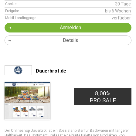
30 Tage
Cookie
bis 6 Wochen
Freigabe
verfügbar
Mobil-Landingpage
Anmelden
Details
Dauerbrot.de
8,00%
PRO SALE
Der Onlineshop Dauerbrot ist ein Spezialanbieter für Backwaren mit längerer
Haltbarkeit. Das Sortiment umfasst eine breite Palette von Produkten, von