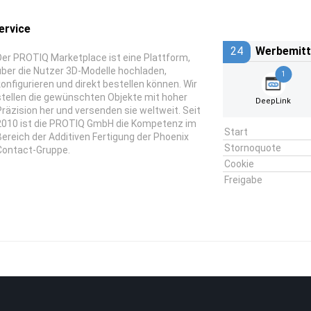
ervice
24
Werbemitt
Der PROTIQ Marketplace ist eine Plattform,
über die Nutzer 3D-Modelle hochladen,
1
konfigurieren und direkt bestellen können. Wir
stellen die gewünschten Objekte mit hoher
DeepLink
Präzision her und versenden sie weltweit. Seit
2010 ist die PROTIQ GmbH die Kompetenz im
Start
Bereich der Additiven Fertigung der Phoenix
Stornoquote
Contact-Gruppe.
Cookie
Freigabe