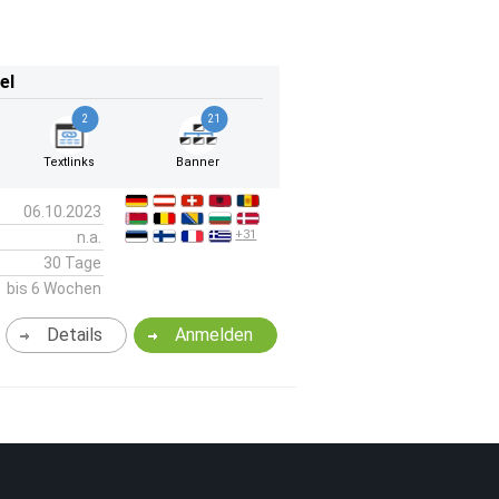
el
2
21
Textlinks
Banner
06.10.2023
+31
n.a.
30 Tage
bis 6 Wochen
Details
Anmelden