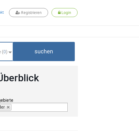
kt
Registrieren
Login
suchen
 (
0
)
Überblick
gebiete
der