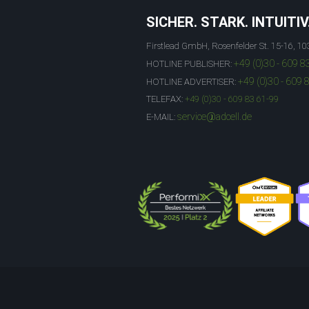
SICHER. STARK. INTUITIV
Firstlead GmbH, Rosenfelder St. 15-16, 10
+49 (0)30 - 609 8
HOTLINE PUBLISHER:
+49 (0)30 - 609 
HOTLINE ADVERTISER:
TELEFAX:
+49 (0)30 - 609 83 61-99
service@adcell.de
E-MAIL: