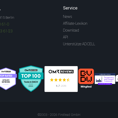
.
Service
News
315 Berlin
Affiliate-Lexikon
3 61-0
Download
83 61-23
API
Unterstütze ADCELL
©2003 - 2026 Firstlead GmbH