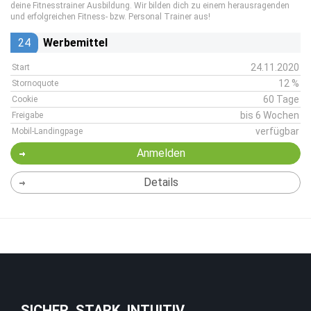
deine Fitnesstrainer Ausbildung. Wir bilden dich zu einem herausragenden
und erfolgreichen Fitness- bzw. Personal Trainer aus!
24
Werbemittel
24.11.2020
Start
12 %
Stornoquote
60 Tage
Cookie
bis 6 Wochen
Freigabe
verfügbar
Mobil-Landingpage
Anmelden
Details
SICHER. STARK. INTUITIV.