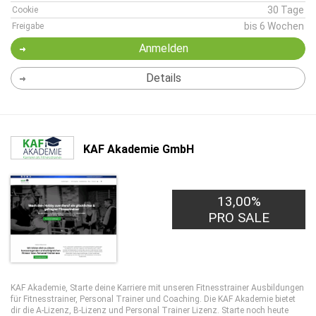
30 Tage
Cookie
bis 6 Wochen
Freigabe
Anmelden
Details
KAF Akademie GmbH
13,00%
30,00€
PRO LEAD
PRO SALE
KAF Akademie, Starte deine Karriere mit unseren Fitnesstrainer Ausbildungen
für Fitnesstrainer, Personal Trainer und Coaching. Die KAF Akademie bietet
dir die A-Lizenz, B-Lizenz und Personal Trainer Lizenz. Starte noch heute