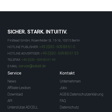
SICHER. STARK. INTUITIV.
Firstlead GmbH, Rosenfelder St. 15-16, 10315 Berlin
+49 (0)30 - 609 83 61-0
HOTLINE PUBLISHER:
+49 (0)30 - 609 83 61-23
HOTLINE ADVERTISER:
TELEFAX:
+49 (0)30 - 609 83 61-99
service@adcell.de
E-MAIL:
Service
Kontakt
News
Unternehmen
Affiliate-Lexikon
Jobs
Download
AGB & Datenschutzerklärung
API
FAQ
Unterstütze ADCELL
Datenschutz