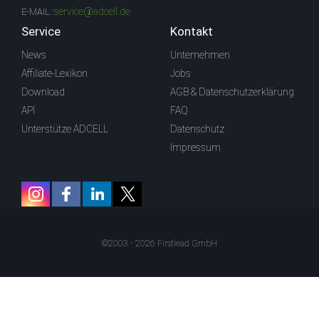
service@adcell.de
E-MAIL:
Service
Kontakt
News
Unternehmen
Affiliate-Lexikon
Jobs
Download
AGB & Datenschutzerklärung
API
FAQ
Unterstütze ADCELL
Datenschutz
Impressum
©2003 - 2026 Firstlead GmbH