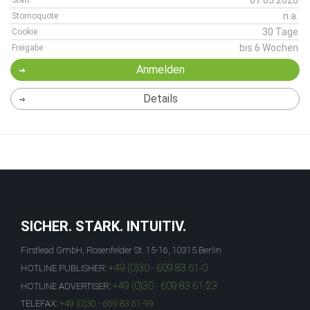
07.05.2020
Start
n.a.
Stornoquote
30 Tage
Cookie
bis 6 Wochen
Freigabe
Anmelden
Details
SICHER. STARK. INTUITIV.
Firstlead GmbH, Rosenfelder St. 15-16, 10315 Berlin
+49 (0)30 - 609 83 61-0
HOTLINE PUBLISHER:
+49 (0)30 - 609 83 61-23
HOTLINE ADVERTISER:
TELEFAX:
+49 (0)30 - 609 83 61-99