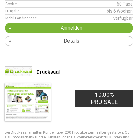
60 Tage
Cookie
bis 6 Wochen
Freigabe
verfügbar
Mobil-Landingpage
Anmelden
Details
Drucksaal
10,00%
PRO SALE
Bei Drucksaal erhalten Kunden über 200 Produkte zum selber gestalten. Ob
als Fotogeschenk für die Liebsten, oder als Werbegeschenk für Kunden und