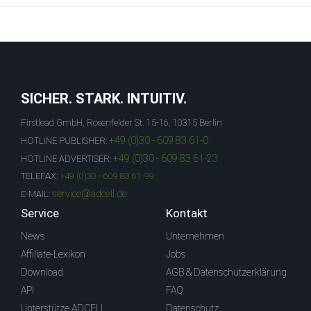
SICHER. STARK. INTUITIV.
Firstlead GmbH, Rosenfelder St. 15-16, 10315 Berlin
+49 (0)30 - 609 83 61-0
HOTLINE PUBLISHER:
+49 (0)30 - 609 83 61-23
HOTLINE ADVERTISER:
TELEFAX:
+49 (0)30 - 609 83 61-99
service@adcell.de
E-MAIL:
Service
Kontakt
News
Unternehmen
Affiliate-Lexikon
Jobs
Download
AGB & Datenschutzerklärung
API
FAQ
Unterstütze ADCELL
Datenschutz