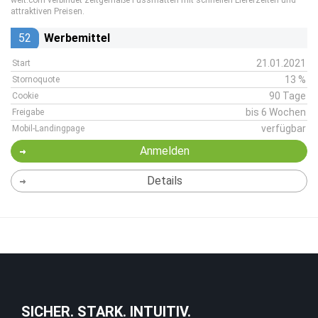
welt.com verbindet zeitgemäße Fussmatten mit schnellen Lieferzeiten und
attraktiven Preisen.
52
Werbemittel
21.01.2021
Start
13 %
Stornoquote
90 Tage
Cookie
bis 6 Wochen
Freigabe
verfügbar
Mobil-Landingpage
Anmelden
Details
SICHER. STARK. INTUITIV.