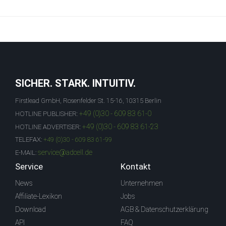
SICHER. STARK. INTUITIV.
Firstlead GmbH, Rosenfelder St. 15-16, 10315 Berlin
+49 (0)30 - 609 83 61-0
HOTLINE PUBLISHER:
+49 (0)30 - 609 83 61-23
HOTLINE ADVERTISER:
TELEFAX:
+49 (0)30 - 609 83 61-99
service@adcell.de
E-MAIL:
Service
Kontakt
News
Unternehmen
Affiliate-Lexikon
Jobs
Download
AGB & Datenschutzerklärung
API
FAQ