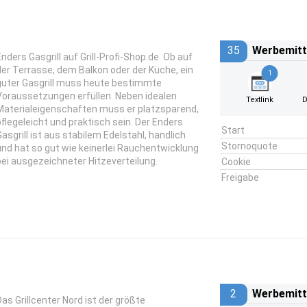
35
Werbemitt
Enders Gasgrill auf Grill-Profi-Shop.de Ob auf
der Terrasse, dem Balkon oder der Küche, ein
1
guter Gasgrill muss heute bestimmte
Voraussetzungen erfüllen. Neben idealen
Textlink
D
Materialeigenschaften muss er platzsparend,
pflegeleicht und praktisch sein. Der Enders
Start
Gasgrill ist aus stabilem Edelstahl, handlich
Stornoquote
und hat so gut wie keinerlei Rauchentwicklung
bei ausgezeichneter Hitzeverteilung.
Cookie
Freigabe
2
Werbemitt
Das Grillcenter Nord ist der größte