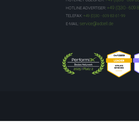
+49 (0)30 - 609 
HOTLINE ADVERTISER:
TELEFAX:
+49 (0)30 - 609 83 61-99
service@adcell.de
E-MAIL: