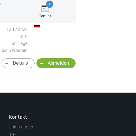
1
k
Textlink
12.12.2023
n.a.
30 Tage
bis 6 Wochen
Details
Anmelden
Kontakt
Unternehmen
Jobs