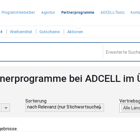
Programmbetreiber
Agentur
Partnerprogramme
ADCELL-Tools
Konta
ht
Werbemittel
Gutscheine
Aktionen
Erweiterte Suche
tnerprogramme bei ADCELL im 
Sortierung
Vertriebs
nach Relevanz (nur Stichwortsuche)
Alle Län
gebnisse.