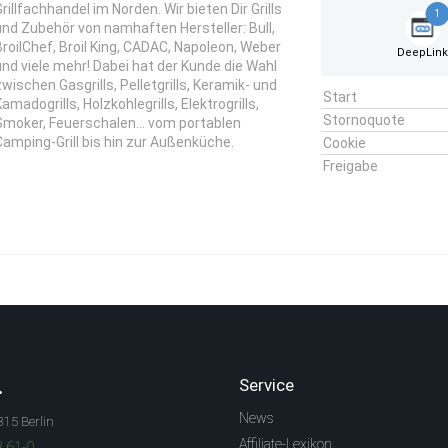
rillfachhandel im Norden. Wir bieten Dir Grills
1
und Zubehör von namhaften Hersteller: Bull,
BroilChef, Broil King, CADAC, Napoleon, Weber
DeepLin
und viele mehr! Dabei hat der Kunde die Wahl
zwischen Gasgrills, Pelletgrills, Keramik- und
Start
amadogrills, Holzkohlegrills, Elektrogrills,
Stornoquote
Smoker, Feuerschalen... vom portablen
Camping-Grill bis hin zur Außenküche.
Cookie
Freigabe
.
Service
News
315 Berlin
Affiliate-Lexikon
3 61-0