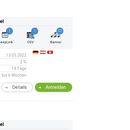
el
1
1
32
eepLink
CSV
Banner
13.05.2022
2 %
14 Tage
bis 6 Wochen
Details
Anmelden
el