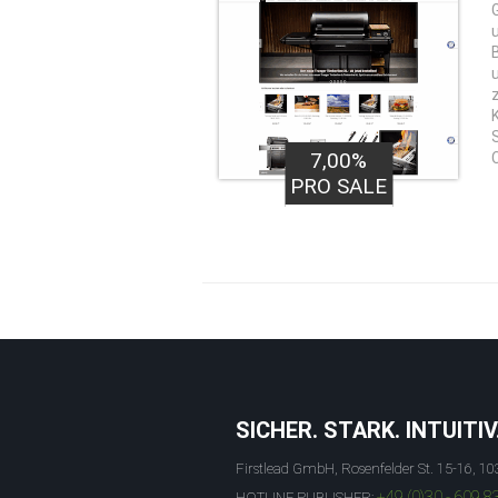
G
K
7,00%
PRO SALE
SICHER. STARK. INTUITIV
Firstlead GmbH, Rosenfelder St. 15-16, 10
+49 (0)30 - 609 8
HOTLINE PUBLISHER: