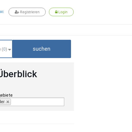
kt
Registrieren
Login
suchen
 (
0
)
Überblick
gebiete
der