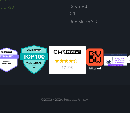
Download
83 61-23
API
Unterstütze ADCELL
©2003 - 2026 Firstlead GmbH