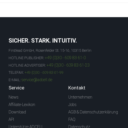
SICHER. STARK. INTUITIV.
Firstlead GmbH, Rosenfelder St. 15-16, 10315 Berlin
+49 (0)30 - 609 83 61-0
HOTLINE PUBLISHER:
+49 (0)30 - 609 83 61-23
HOTLINE ADVERTISER:
TELEFAX:
+49 (0)30 - 609 83 61-99
service@adcell.de
E-MAIL:
Service
Kontakt
News
Unternehmen
Affiliate-Lexikon
Jobs
Download
AGB & Datenschutzerklärung
API
FAQ
Unterstütze ADCELL
Datenschutz