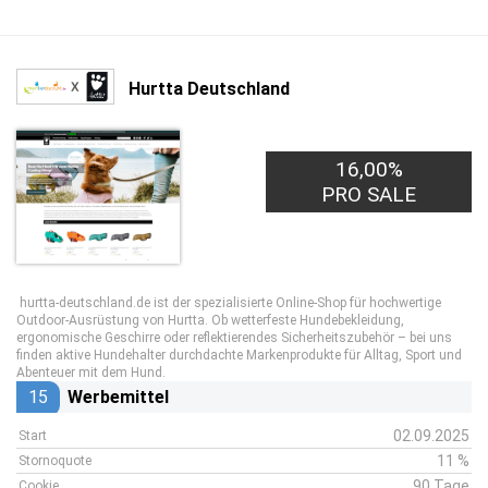
Hurtta Deutschland
16,00%
PRO SALE
hurtta-deutschland.de ist der spezialisierte Online-Shop für hochwertige
Outdoor-Ausrüstung von Hurtta. Ob wetterfeste Hundebekleidung,
ergonomische Geschirre oder reflektierendes Sicherheitszubehör – bei uns
finden aktive Hundehalter durchdachte Markenprodukte für Alltag, Sport und
Abenteuer mit dem Hund.
15
Werbemittel
02.09.2025
Start
11 %
Stornoquote
90 Tage
Cookie