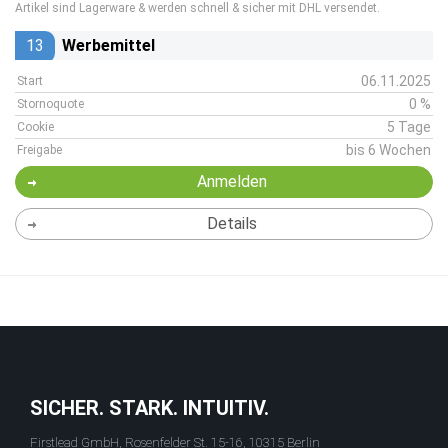
Artikel sind Lagerware & werden schnell & sicher mit DHL versendet.
13
Werbemittel
06.11.2025
Start
0 %
Stornoquote
5 Tage
Cookie
bis 6 Wochen
Freigabe
Anmelden
Details
SICHER. STARK. INTUITIV.
Firstlead GmbH, Rosenfelder St. 15-16, 10315 Berlin