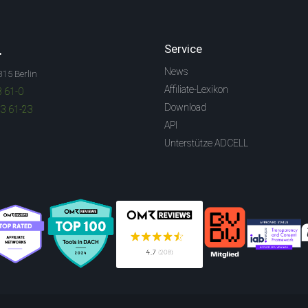
.
Service
News
315 Berlin
Affiliate-Lexikon
3 61-0
Download
83 61-23
API
Unterstütze ADCELL