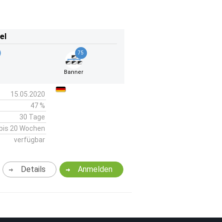
el
75
Banner
15.05.2020
47 %
30 Tage
bis 20 Wochen
verfügbar
Details
Anmelden