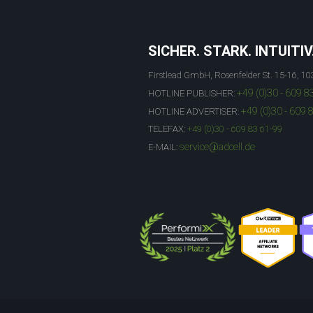
SICHER. STARK. INTUITIV
Firstlead GmbH, Rosenfelder St. 15-16, 10
+49 (0)30 - 609 8
HOTLINE PUBLISHER:
+49 (0)30 - 609 
HOTLINE ADVERTISER:
TELEFAX:
+49 (0)30 - 609 83 61-99
service@adcell.de
E-MAIL: