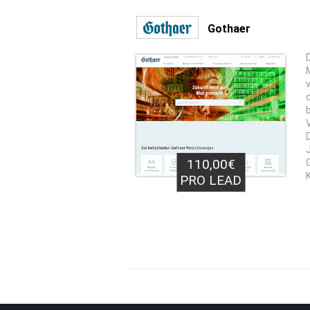
Gothaer
110,00€
PRO LEAD