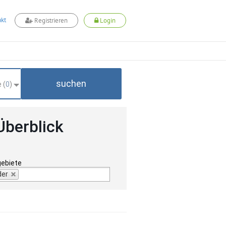
kt
Registrieren
Login
suchen
 (
0
)
Überblick
gebiete
der