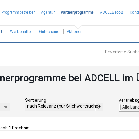
Programmbetreiber
Agentur
Partnerprogramme
ADCELL-Tools
Konta
ht
Werbemittel
Gutscheine
Aktionen
Erweiterte Suche
tnerprogramme bei ADCELL im 
Sortierung
Vertriebs
nach Relevanz (nur Stichwortsuche)
Alle Län
rgab 1 Ergebnis.