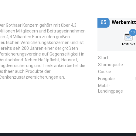
85
Werbemitt
Der Gothaer Konzern gehört mit über 4,3
Millionen Mitgliedern und Beitragseinnahmen
10
von 4,4 Milliarden Euro zu den großen
deutschen Versicherungskonzernen und ist
Textlinks
bereits seit 200 Jahren einer der größten
Versicherungsvereine auf Gegenseitigkeit in
Start
Deutschland. Neben Haftpflicht, Hausrat,
Stornoquote
Jagdversicherung und Tierkranken bietet die
Gothaer auch Produkte der
Cookie
Krankenzusatzversicherungen an.
Freigabe
Mobil-
Landingpage