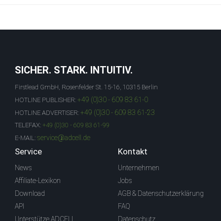
SICHER. STARK. INTUITIV.
Firstlead GmbH, Rosenfelder St. 15-16, 10315 Berlin
+49 (0)30 - 609 83 61-0
HOTLINE PUBLISHER:
+49 (0)30 - 609 83 61-23
HOTLINE ADVERTISER:
TELEFAX:
+49 (0)30 - 609 83 61-99
service@adcell.de
E-MAIL:
Service
Kontakt
News
Unternehmen
Affiliate-Lexikon
Jobs
Download
AGB & Datenschutzerklärung
API
FAQ
Unterstütze ADCELL
Datenschutz