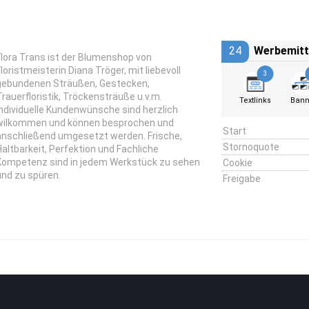
24
Werbemitt
Flora Trans ist der Blumenshop von
Floristmeisterin Diana Tröger, mit liebevoll
3
gebundenen Sträußen, Gestecken,
Trauerfloristik, Tröckensträuße u.v.m.
Textlinks
Bann
Individuelle Kundenwünsche sind herzlich
wilkommen und können besprochen und
Start
anschließend umgesetzt werden. Frische,
Stornoquote
Haltbarkeit, Perfektion und Fachliche
Kompetenz sind in jedem Werkstück zu sehen
Cookie
und zu spüren.
Freigabe