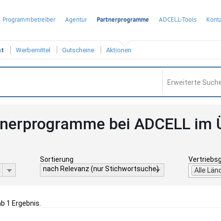
Programmbetreiber
Agentur
Partnerprogramme
ADCELL-Tools
Konta
ht
Werbemittel
Gutscheine
Aktionen
Erweiterte Suche
tnerprogramme bei ADCELL im 
Sortierung
Vertriebs
nach Relevanz (nur Stichwortsuche)
Alle Län
ab 1 Ergebnis.