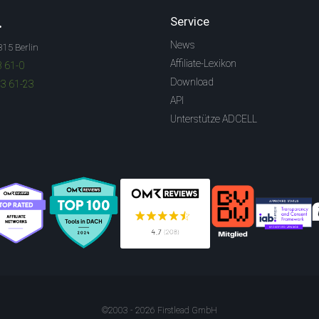
.
Service
News
315 Berlin
Affiliate-Lexikon
3 61-0
Download
83 61-23
API
Unterstütze ADCELL
©2003 - 2026 Firstlead GmbH