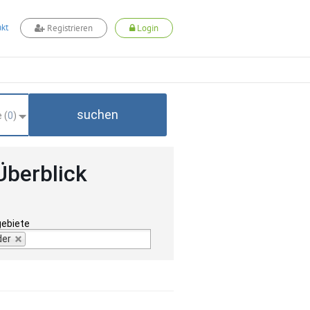
kt
Registrieren
Login
suchen
 (
0
)
Überblick
gebiete
der