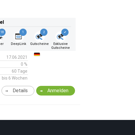
el
18
1
2
✔
er
DeepLink
Gutscheine
Exklusive
Gutscheine
17.06.2021
0 %
60 Tage
bis 6 Wochen
Details
Anmelden