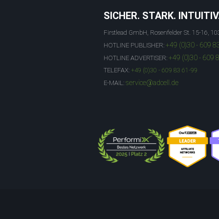
SICHER. STARK. INTUITIV
Firstlead GmbH, Rosenfelder St. 15-16, 10
+49 (0)30 - 609 8
HOTLINE PUBLISHER:
+49 (0)30 - 609 
HOTLINE ADVERTISER:
TELEFAX:
+49 (0)30 - 609 83 61-99
service@adcell.de
E-MAIL: