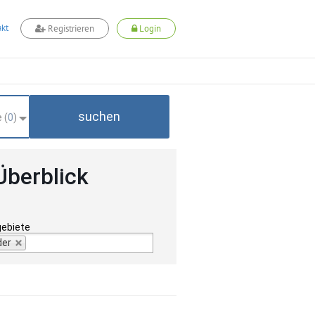
kt
Registrieren
Login
suchen
 (
0
)
Überblick
gebiete
der