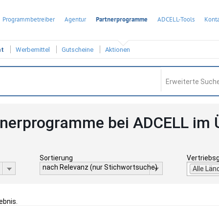
Programmbetreiber
Agentur
Partnerprogramme
ADCELL-Tools
Konta
ht
Werbemittel
Gutscheine
Aktionen
Erweiterte Suche
tnerprogramme bei ADCELL im 
Sortierung
Vertriebs
nach Relevanz (nur Stichwortsuche)
Alle Län
ebnis.