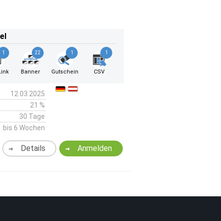
el
1
22
1
1
ink
Banner
Gutschein
CSV
12.03.2025
21 %
30 Tage
bis 6 Wochen
Details
Anmelden