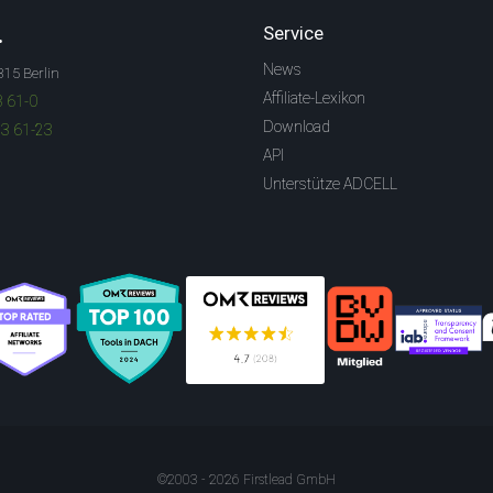
.
Service
News
315 Berlin
Affiliate-Lexikon
3 61-0
Download
83 61-23
API
Unterstütze ADCELL
©2003 - 2026 Firstlead GmbH