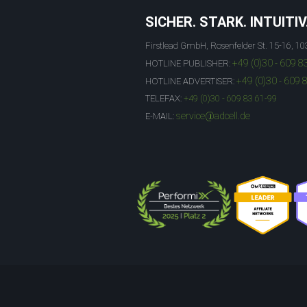
SICHER. STARK. INTUITIV
Firstlead GmbH, Rosenfelder St. 15-16, 10
+49 (0)30 - 609 8
HOTLINE PUBLISHER:
+49 (0)30 - 609 
HOTLINE ADVERTISER:
TELEFAX:
+49 (0)30 - 609 83 61-99
service@adcell.de
E-MAIL: