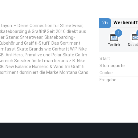
26
Werbemitt
stayon. – Deine Connection für Streetwear,
Skateboarding & Graffiti! Seit 2010 direkt aus
1
der Szene: Streetwear, Skateboarding-
Zubehör und Graffiti-Stuff. Das Sortiment
Textlink
DeepL
umfasst Skate Brands wie Carhartt WIP, Nike
SB, AntiHero, Primitive und Polar Skate Co. Im
Start
Bereich Sneaker findet man bei uns z.B. Nike
Stornoquote
SB, New Balance Numeric & Vans. Im Graffiti
Sortiment dominiert die Marke Montana Cans.
Cookie
Freigabe