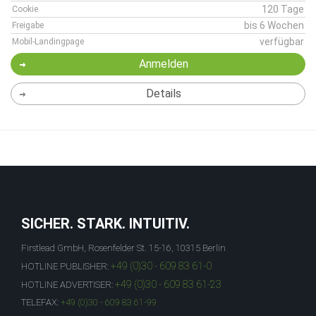
120 Tage
Cookie
bis 6 Wochen
Freigabe
verfügbar
Mobil-Landingpage
Anmelden
Details
SICHER. STARK. INTUITIV.
Firstlead GmbH, Rosenfelder St. 15-16, 10315 Berlin
+49 (0)30 - 609 83 61-0
HOTLINE PUBLISHER:
+49 (0)30 - 609 83 61-23
HOTLINE ADVERTISER:
TELEFAX:
+49 (0)30 - 609 83 61-99