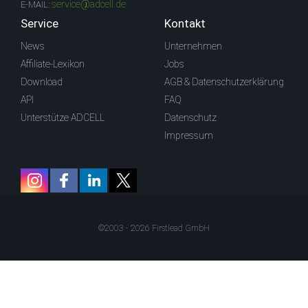
service@adcell.de
E-MAIL:
Service
Kontakt
News
Unternehmen
Affiliate-Lexikon
Jobs
Download
AGB & Datenschutzerklärung
API
FAQ
Unterstütze ADCELL
Datenschutz
Impressum
©2003 - 2026 Firstlead GmbH