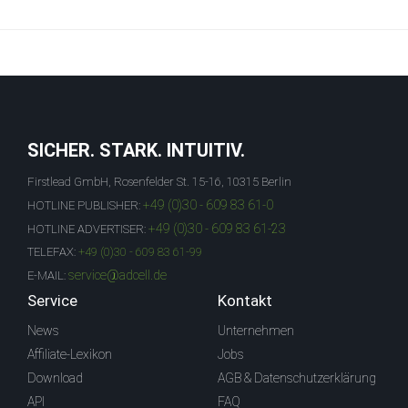
SICHER. STARK. INTUITIV.
Firstlead GmbH, Rosenfelder St. 15-16, 10315 Berlin
+49 (0)30 - 609 83 61-0
HOTLINE PUBLISHER:
+49 (0)30 - 609 83 61-23
HOTLINE ADVERTISER:
TELEFAX:
+49 (0)30 - 609 83 61-99
service@adcell.de
E-MAIL:
Service
Kontakt
News
Unternehmen
Affiliate-Lexikon
Jobs
Download
AGB & Datenschutzerklärung
API
FAQ