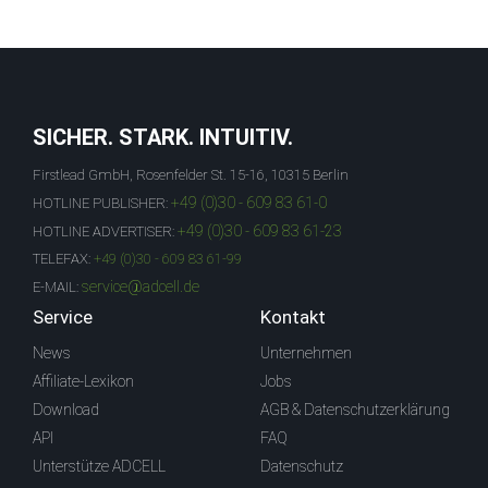
SICHER. STARK. INTUITIV.
Firstlead GmbH, Rosenfelder St. 15-16, 10315 Berlin
+49 (0)30 - 609 83 61-0
HOTLINE PUBLISHER:
+49 (0)30 - 609 83 61-23
HOTLINE ADVERTISER:
TELEFAX:
+49 (0)30 - 609 83 61-99
service@adcell.de
E-MAIL:
Service
Kontakt
News
Unternehmen
Affiliate-Lexikon
Jobs
Download
AGB & Datenschutzerklärung
API
FAQ
Unterstütze ADCELL
Datenschutz