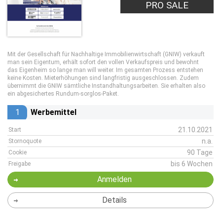
PRO LEAD
PRO SALE
Mit der Gesellschaft für Nachhaltige Immobilienwirtschaft (GNIW) verkauft
man sein Eigentum, erhält sofort den vollen Verkaufspreis und bewohnt
das Eigenheim so lange man will weiter. Im gesamten Prozess entstehen
keine Kosten. Mieterhöhungen sind langfristig ausgeschlossen. Zudem
übernimmt die GNIW sämtliche Instandhaltungsarbeiten. Sie erhalten also
ein abgesichertes Rundum-sorglos-Paket.
1
Werbemittel
21.10.2021
Start
n.a.
Stornoquote
90 Tage
Cookie
bis 6 Wochen
Freigabe
Anmelden
Details