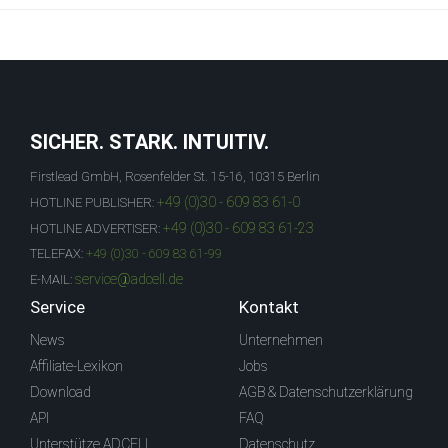
SICHER. STARK. INTUITIV.
Firstlead GmbH, Rosenfelder St. 15-16, 10315 Berlin
+49 (0)30 - 609 83 61-0
HOTLINE PUBLISHER:
+49 (0)30 - 609 83 61-23
HOTLINE ADVERTISER:
TELEFAX:
+49 (0)30 - 609 83 61-99
service@adcell.de
E-MAIL:
Service
Kontakt
News
Unternehmen
Affiliate-Lexikon
Jobs
Download
AGB & Datenschutzerklärung
API
FAQ
Unterstütze ADCELL
Datenschutz