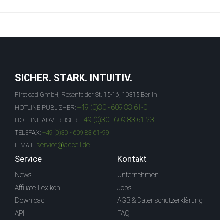
SICHER. STARK. INTUITIV.
Firstlead GmbH, Rosenfelder St. 15-16, 10315 Berlin
+49 (0)30 - 609 83 61-0
HOTLINE PUBLISHER:
+49 (0)30 - 609 83 61-23
HOTLINE ADVERTISER:
TELEFAX:
+49 (0)30 - 609 83 61-99
service@adcell.de
E-MAIL:
Service
Kontakt
News
Unternehmen
Affiliate-Lexikon
Jobs
Download
AGB & Datenschutzerklärung
API
FAQ