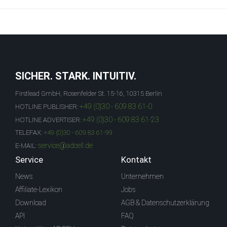
SICHER. STARK. INTUITIV.
Firstlead GmbH, Rosenfelder St. 15-16, 10315 Berlin
+49 (0)30 - 609 83 61-0
HOTLINE PUBLISHER:
+49 (0)30 - 609 83 61-23
HOTLINE ADVERTISER:
TELEFAX:
+49 (0)30 - 609 83 61-99
service@adcell.de
E-MAIL:
Service
Kontakt
News
Unternehmen
Affiliate-Lexikon
Jobs
Download
AGB & Datenschutzerklärung
API
FAQ