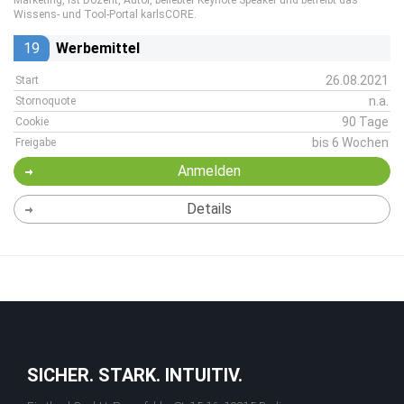
Marketing, ist Dozent, Autor, beliebter Keynote Speaker und betreibt das
Wissens- und Tool-Portal karlsCORE.
19
Werbemittel
26.08.2021
Start
n.a.
Stornoquote
90 Tage
Cookie
bis 6 Wochen
Freigabe
Anmelden
Details
SICHER. STARK. INTUITIV.