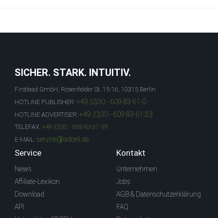
SICHER. STARK. INTUITIV.
Firstlead GmbH, Rosenfelder St. 15-16, 10315 Berlin
+49 (0)30 - 609 83 61-0
HOTLINE PUBLISHER:
+49 (0)30 - 609 83 61-23
HOTLINE ADVERTISER:
TELEFAX:
+49 (0)30 - 609 83 61-99
service@adcell.de
E-MAIL:
Service
Kontakt
News
Unternehmen
Affiliate-Lexikon
Jobs
Download
AGB & Datenschutzerklärung
API
FAQ