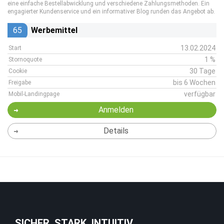
eine einfache Bestellabwicklung und verschiedene Zahlungsmethoden. Ein
engagierter Kundenservice und ein informativer Blog runden das Angebot ab.
65
Werbemittel
13.02.2024
Start
1 %
Stornoquote
30 Tage
Cookie
bis 6 Wochen
Freigabe
verfügbar
Mobil-Landingpage
Anmelden
Details
SICHER. STARK. INTUITIV.