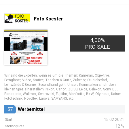
Foto Koester
4,00%
5,00€
PRO LEAD
PRO SALE
Wir sind die Experten, wenn es um die Themen: Kameras, Objektive,
Ferngläser, Video, Stative, Taschen & Gurte, Zubehör, Studiobedarf,
Leinwände & Beamer, Secondhand geht. Unsere Kernmarken sind neben
kleinen Spezialherstellern: Nikon, Canon, ZEISS, Leica, Celexon, Sony, DJI,
Panasonic, Walimex, Swarovski, Fujifilm, Manfrotto, B+W, Olympus, Kaiser
Fototechnik, Novoflex, Laowa, SAMYANG, etc.
57
Werbemittel
15.02.2021
Start
12 %
Stornoquote