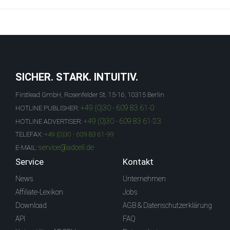
SICHER. STARK. INTUITIV.
Firstlead GmbH, Rosenfelder St. 15-16, 10315 Berlin
+49 (0)30 - 609 83 61-0
HOTLINE PUBLISHER:
+49 (0)30 - 609 83 61-23
HOTLINE ADVERTISER:
TELEFAX:
+49 (0)30 - 609 83 61-99
service@adcell.de
E-MAIL:
Service
Kontakt
News
Unternehmen
Affiliate-Lexikon
Jobs
Download
AGB & Datenschutzerklärung
API
FAQ