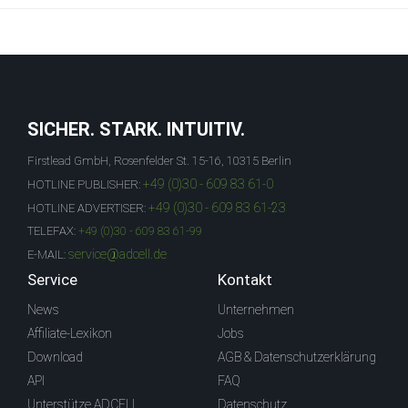
SICHER. STARK. INTUITIV.
Firstlead GmbH, Rosenfelder St. 15-16, 10315 Berlin
+49 (0)30 - 609 83 61-0
HOTLINE PUBLISHER:
+49 (0)30 - 609 83 61-23
HOTLINE ADVERTISER:
TELEFAX:
+49 (0)30 - 609 83 61-99
service@adcell.de
E-MAIL:
Service
Kontakt
News
Unternehmen
Affiliate-Lexikon
Jobs
Download
AGB & Datenschutzerklärung
API
FAQ
Unterstütze ADCELL
Datenschutz