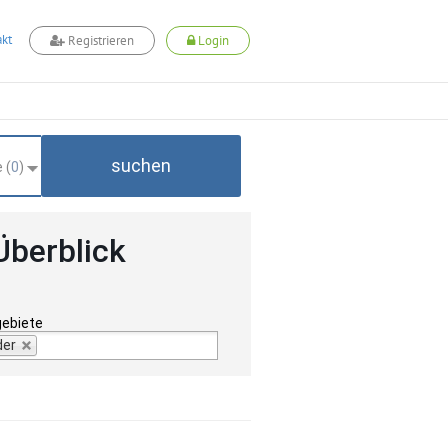
kt
Registrieren
Login
suchen
 (
0
)
Überblick
gebiete
der