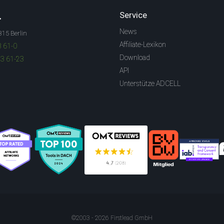
.
Service
News
315 Berlin
Affiliate-Lexikon
3 61-0
Download
83 61-23
API
Unterstütze ADCELL
©2003 - 2026 Firstlead GmbH