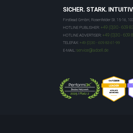
SICHER. STARK. INTUITIV
Firstlead GmbH, Rosenfelder St. 15-16, 10
+49 (0)30 - 609 8
HOTLINE PUBLISHER:
+49 (0)30 - 609 
HOTLINE ADVERTISER:
TELEFAX:
+49 (0)30 - 609 83 61-99
service@adcell.de
E-MAIL: