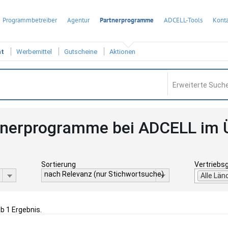
Programmbetreiber
Agentur
Partnerprogramme
ADCELL-Tools
Konta
ht
Werbemittel
Gutscheine
Aktionen
Erweiterte Suche
tnerprogramme bei ADCELL im 
Sortierung
Vertriebs
nach Relevanz (nur Stichwortsuche)
Alle Län
ab 1 Ergebnis.