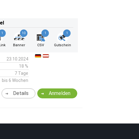
el
1
10
1
1
ink
Banner
CSV
Gutschein
23.10.2024
18 %
7 Tage
bis 6 Wochen
Details
Anmelden