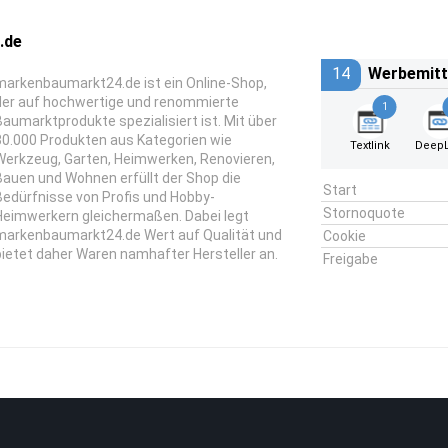
.de
14
Werbemitt
markenbaumarkt24.de ist ein Online-Shop,
der auf hochwertige und renommierte
1
Baumarktprodukte spezialisiert ist. Mit über
30.000 Produkten aus Kategorien wie
Textlink
DeepL
Werkzeug, Garten, Heimwerken, Renovieren,
Bauen und Wohnen erfüllt der Shop die
Start
Bedürfnisse von Profis und Hobby-
Stornoquote
Heimwerkern gleichermaßen. Dabei legt
markenbaumarkt24.de Wert auf Qualität und
Cookie
bietet daher Waren namhafter Hersteller an.
Freigabe