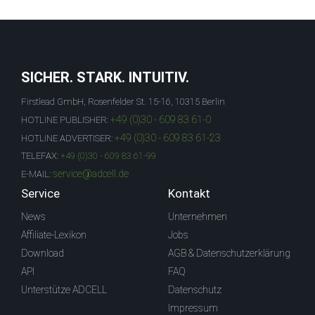
SICHER. STARK. INTUITIV.
Firstlead GmbH, Rosenfelder St. 15-16, 10315 Berlin
+49 (0)30 - 609 83 61-0
HOTLINE PUBLISHER:
+49 (0)30 - 609 83 61-23
HOTLINE ADVERTISER:
TELEFAX:
+49 (0)30 - 609 83 61-99
service@adcell.de
E-MAIL:
Service
Kontakt
News
Unternehmen
Affiliate-Lexikon
Jobs
Download
AGB & Datenschutzerklärung
API
FAQ
Unterstütze ADCELL
Datenschutz
Impressum