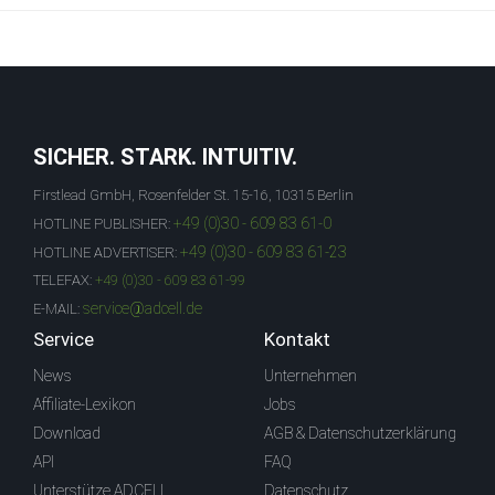
SICHER. STARK. INTUITIV.
Firstlead GmbH, Rosenfelder St. 15-16, 10315 Berlin
+49 (0)30 - 609 83 61-0
HOTLINE PUBLISHER:
+49 (0)30 - 609 83 61-23
HOTLINE ADVERTISER:
TELEFAX:
+49 (0)30 - 609 83 61-99
service@adcell.de
E-MAIL:
Service
Kontakt
News
Unternehmen
Affiliate-Lexikon
Jobs
Download
AGB & Datenschutzerklärung
API
FAQ
Unterstütze ADCELL
Datenschutz