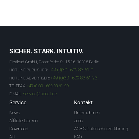
SICHER. STARK. INTUITIV.
Firstlead GmbH, Rosenfelder St. 15-16, 10315 Berlin
+49 (0)30 - 609 83 61-0
HOTLINE PUBLISHER:
+49 (0)30 - 609 83 61-23
HOTLINE ADVERTISER:
TELEFAX:
+49 (0)30 - 609 83 61-99
service@adcell.de
E-MAIL:
Service
Kontakt
News
Unternehmen
Affiliate-Lexikon
Jobs
Download
AGB & Datenschutzerklärung
API
FAQ