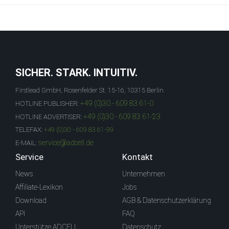
SICHER. STARK. INTUITIV.
Firstlead GmbH, Rosenfelder St. 15-16, 10315 Berlin
+49 (0)30 - 609 83 61-0
HOTLINE PUBLISHER:
+49 (0)30 - 609 83 61-23
HOTLINE ADVERTISER:
TELEFAX:
+49 (0)30 - 609 83 61-99
service@adcell.de
E-MAIL:
Service
Kontakt
News
Unternehmen
Affiliate-Lexikon
Jobs
Download
AGB & Datenschutzerklärung
API
FAQ
Unterstütze ADCELL
Datenschutz