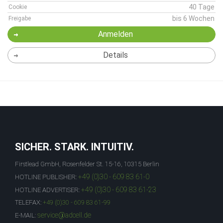
40 Tage
Cookie
bis 6 Wochen
Freigabe
Anmelden
Details
SICHER. STARK. INTUITIV.
Firstlead GmbH, Rosenfelder St. 15-16, 10315 Berlin
+49 (0)30 - 609 83 61-0
HOTLINE PUBLISHER:
+49 (0)30 - 609 83 61-23
HOTLINE ADVERTISER:
TELEFAX:
+49 (0)30 - 609 83 61-99
service@adcell.de
E-MAIL: