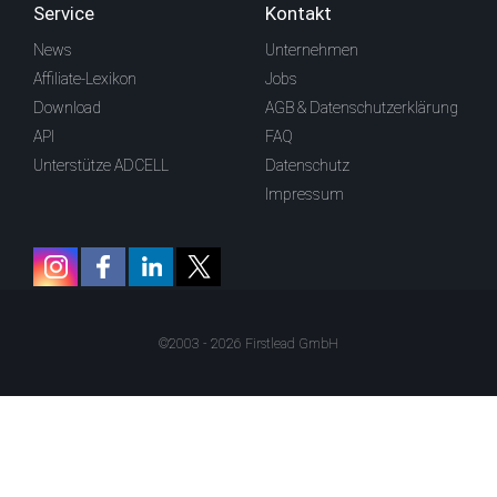
Service
Kontakt
News
Unternehmen
Affiliate-Lexikon
Jobs
Download
AGB & Datenschutzerklärung
API
FAQ
Unterstütze ADCELL
Datenschutz
Impressum
©2003 - 2026 Firstlead GmbH