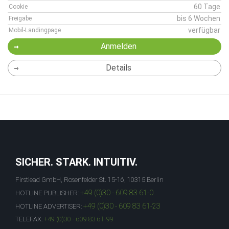
60 Tage
Cookie
bis 6 Wochen
Freigabe
verfügbar
Mobil-Landingpage
Anmelden
Details
SICHER. STARK. INTUITIV.
Firstlead GmbH, Rosenfelder St. 15-16, 10315 Berlin
+49 (0)30 - 609 83 61-0
HOTLINE PUBLISHER:
+49 (0)30 - 609 83 61-23
HOTLINE ADVERTISER:
TELEFAX:
+49 (0)30 - 609 83 61-99