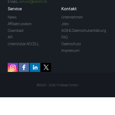
service@adcell.de
E-MAIL:
Service
Kontakt
News
Unternehmen
Affiliate-Lexikon
Jobs
Download
AGB & Datenschutzerklärung
API
FAQ
Unterstütze ADCELL
Datenschutz
Impressum
©2003 - 2026 Firstlead GmbH