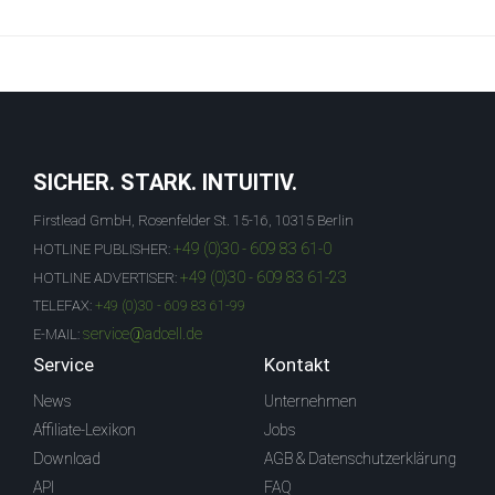
SICHER. STARK. INTUITIV.
Firstlead GmbH, Rosenfelder St. 15-16, 10315 Berlin
+49 (0)30 - 609 83 61-0
HOTLINE PUBLISHER:
+49 (0)30 - 609 83 61-23
HOTLINE ADVERTISER:
TELEFAX:
+49 (0)30 - 609 83 61-99
service@adcell.de
E-MAIL:
Service
Kontakt
News
Unternehmen
Affiliate-Lexikon
Jobs
Download
AGB & Datenschutzerklärung
API
FAQ