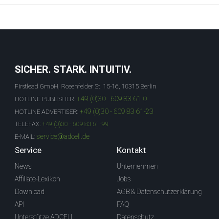
SICHER. STARK. INTUITIV.
Firstlead GmbH, Rosenfelder St. 15-16, 10315 Berlin
+49 (0)30 - 609 83 61-0
HOTLINE PUBLISHER:
+49 (0)30 - 609 83 61-23
HOTLINE ADVERTISER:
TELEFAX:
+49 (0)30 - 609 83 61-99
service@adcell.de
E-MAIL:
Service
Kontakt
News
Unternehmen
Affiliate-Lexikon
Jobs
Download
AGB & Datenschutzerklärung
API
FAQ
Unterstütze ADCELL
Datenschutz