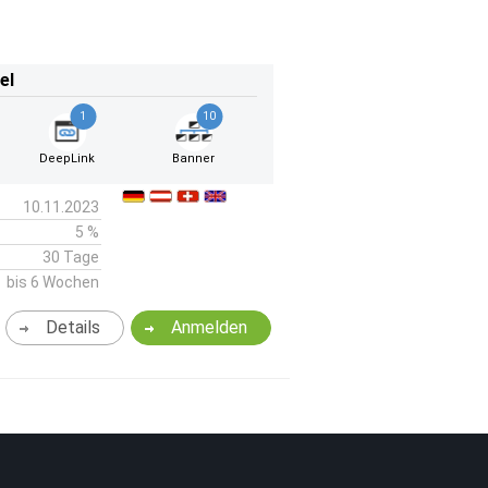
el
1
10
DeepLink
Banner
10.11.2023
5 %
30 Tage
bis 6 Wochen
Details
Anmelden