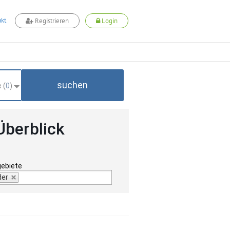
kt
Registrieren
Login
suchen
 (
0
)
Überblick
gebiete
der