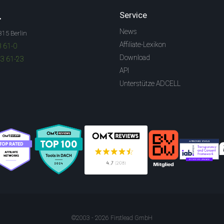
.
Service
News
315 Berlin
Affiliate-Lexikon
3 61-0
Download
83 61-23
API
Unterstütze ADCELL
©2003 - 2026 Firstlead GmbH