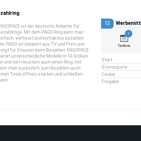
zahlring
12
Werbemitt
PAGOPACE ist der deutsche Anbieter für
Bezahlringe. Mit dem PAGO Ring kann man
1
einfach, weltweit und kontaktlos bezahlen.
Der PAGO ist bekannt aus TV und Print und
Textlink
sorgt für Staunen beim Bezahlen. PAGOPACE
bietet unterschiedliche Modelle in 10 Größen
Start
an und seit neustem auch einen Ring, mit
Stornoquote
dem man zusätzlich zum Bezahlen auch
einen Tesla öffnen, starten und schließen
Cookie
kann.
Freigabe