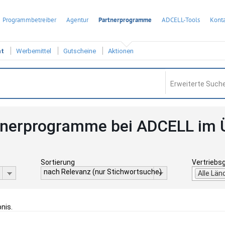
Programmbetreiber
Agentur
Partnerprogramme
ADCELL-Tools
Konta
ht
Werbemittel
Gutscheine
Aktionen
Erweiterte Suche
tnerprogramme bei ADCELL im 
Sortierung
Vertriebs
nach Relevanz (nur Stichwortsuche)
Alle Län
bnis.