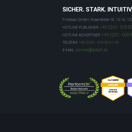
SICHER. STARK. INTUITIV
Firstlead GmbH, Rosenfelder St. 15-16, 10
+49 (0)30 - 609 8
HOTLINE PUBLISHER:
+49 (0)30 - 609 
HOTLINE ADVERTISER:
TELEFAX:
+49 (0)30 - 609 83 61-99
service@adcell.de
E-MAIL: