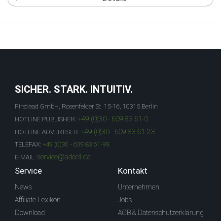
SICHER. STARK. INTUITIV.
Firstlead GmbH, Rosenfelder St. 15-16, 10315 Berlin
+49 (0)30 - 609 83 61-0
HOTLINE PUBLISHER:
+49 (0)30 - 609 83 61-23
HOTLINE ADVERTISER:
TELEFAX:
+49 (0)30 - 609 83 61-99
service@adcell.de
E-MAIL:
Service
Kontakt
News
Unternehmen
Affiliate-Lexikon
Jobs
Download
AGB & Datenschutzerklärung