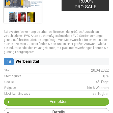
15,00%
PRO SALE
Bei pvcstreifen-vorhang.de erhalten Sie neben der größten Auswahl an
verschiedenen PVC-Arten auch maßgeschneiderte PVC Streifenvorhänge,
genau auf Ihre Bedürfnisse angefertigt. Von Meterware bis Rollenwaren oder
auch einzelenes Zubehör finden Sie bei uns in einer großen Auswahl. Ob für
die Industrie oder den Privat gebrauch, mit pvc Streifenvorhängen können Sie
günstig Energiesparen.
18
Werbemittel
20.04.2022
Start
0 %
Stornoquote
45 Tage
Cookie
bis 6 Wochen
Freigabe
verfügbar
Mobil-Landingpage
Anmelden
Details