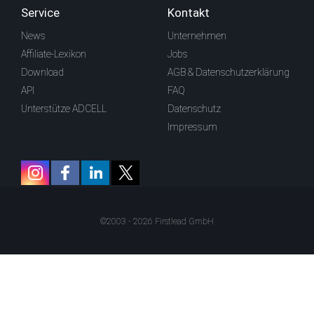
Service
Kontakt
News
Unternehmen
Affiliate-Lexikon
Jobs
Download
AGB & Datenschutzerklärung
API
FAQ
Unterstütze ADCELL
Datenschutz
Impressum
©2003 - 2026 Firstlead GmbH