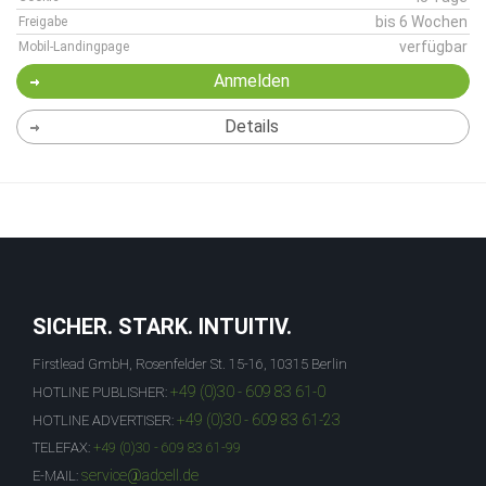
bis 6 Wochen
Freigabe
verfügbar
Mobil-Landingpage
Anmelden
Details
SICHER. STARK. INTUITIV.
Firstlead GmbH, Rosenfelder St. 15-16, 10315 Berlin
+49 (0)30 - 609 83 61-0
HOTLINE PUBLISHER:
+49 (0)30 - 609 83 61-23
HOTLINE ADVERTISER:
TELEFAX:
+49 (0)30 - 609 83 61-99
service@adcell.de
E-MAIL: