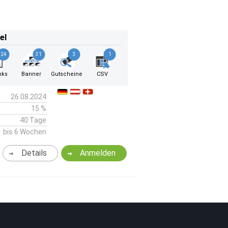
el
24
31
3
1
nks
Banner
Gutscheine
CSV
26.08.2024
15 %
40 Tage
bis 6 Wochen
Details
Anmelden