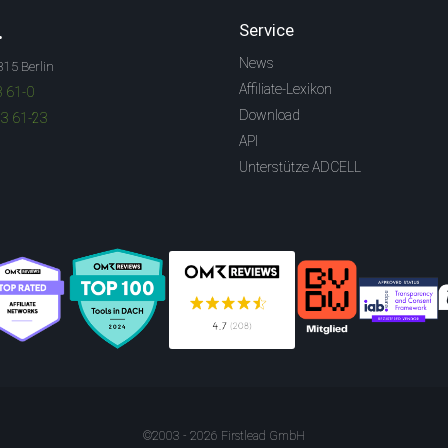
.
Service
News
315 Berlin
Affiliate-Lexikon
3 61-0
Download
83 61-23
API
Unterstütze ADCELL
©2003 - 2026 Firstlead GmbH