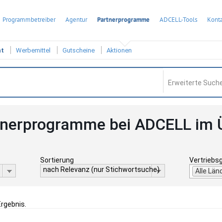
Programmbetreiber
Agentur
Partnerprogramme
ADCELL-Tools
Konta
ht
Werbemittel
Gutscheine
Aktionen
Erweiterte Suche
tnerprogramme bei ADCELL im 
Sortierung
Vertriebs
nach Relevanz (nur Stichwortsuche)
Alle Län
Ergebnis.