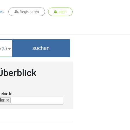
kt
Registrieren
Login
suchen
 (
0
)
Überblick
gebiete
der