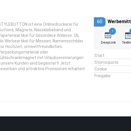
60
Werbemitt
STYLEBUTTON ist eine Onlinedruckerei für
Buttons, Magnete, Nassklebeband und
1
Papeterieartikel für besondere Anlässe. Ob
als Werbeartikel für Messen, Namensschilder
DeepLink
Textli
zur Hochzeit, umweltfreundliches
Verpackungsmaterial oder
Start
Kühlschrankmagnet mit Urlaubserinnerungen
Stornoquote
- unsere Kunden sind begeistert! Jetzt
bewerben und attraktive Provisionen erhalten!
Cookie
Freigabe