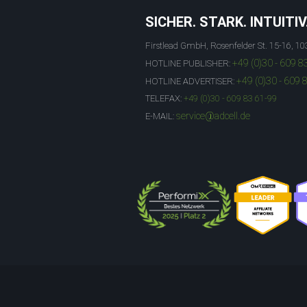
SICHER. STARK. INTUITIV
Firstlead GmbH, Rosenfelder St. 15-16, 10
+49 (0)30 - 609 8
HOTLINE PUBLISHER:
+49 (0)30 - 609 
HOTLINE ADVERTISER:
TELEFAX:
+49 (0)30 - 609 83 61-99
service@adcell.de
E-MAIL: