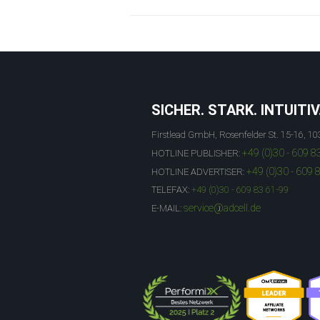
SICHER. STARK. INTUITIV
Firstlead GmbH, Rosenfelder St. 15-16, 10
+49 (0)30 - 609 8
HOTLINE PUBLISHER:
+49 (0)30 - 609 
HOTLINE ADVERTISER:
TELEFAX:
+49 (0)30 - 609 83 61-99
service@adcell.de
E-MAIL: