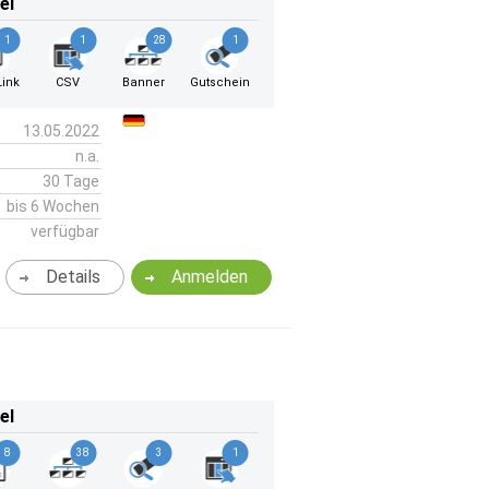
el
1
1
28
1
ink
CSV
Banner
Gutschein
13.05.2022
n.a.
30 Tage
bis 6 Wochen
verfügbar
Details
Anmelden
el
8
38
3
1