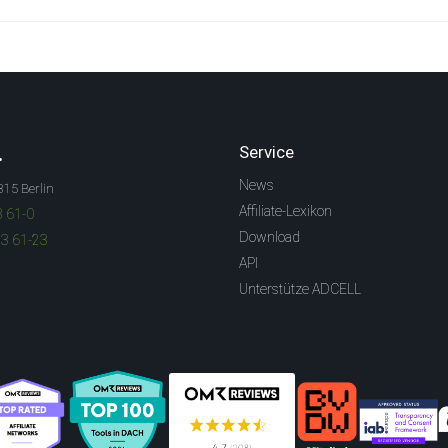
.
Service
News
315 Berlin
Affiliate-Lexikon
3 61-0
Download
83 61-23
API
Unterstütze ADCELL