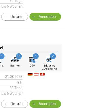
30 Tage
bis 6 Wochen
Details
Anmelden
el
1
18
1
✔
ink
Banner
CSV
Exklusive
Gutscheine
21.08.2023
n.a.
30 Tage
bis 6 Wochen
Details
Anmelden