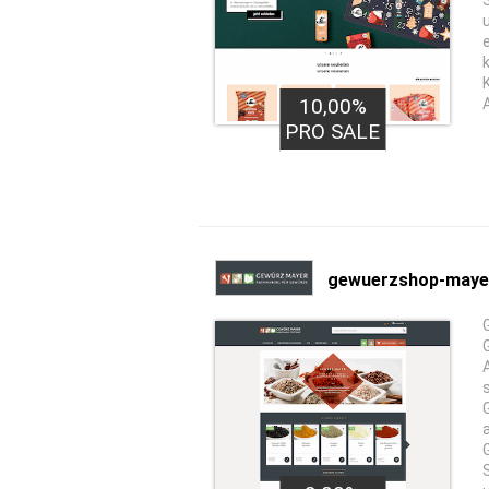
10,00%
A
PRO SALE
gewuerzshop-maye