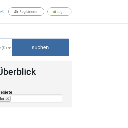
kt
Registrieren
Login
suchen
 (
0
)
Überblick
gebiete
der