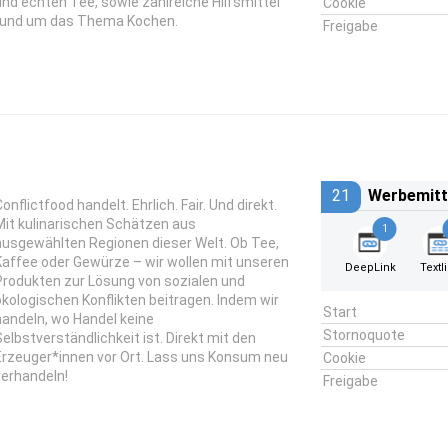
und echten Tee, sowie zahlreiche Hilfsmittel
Cookie
rund um das Thema Kochen.
Freigabe
21
Werbemitt
onflictfood handelt. Ehrlich. Fair. Und direkt.
Mit kulinarischen Schätzen aus
1
ausgewählten Regionen dieser Welt. Ob Tee,
Kaffee oder Gewürze – wir wollen mit unseren
DeepLink
Textl
Produkten zur Lösung von sozialen und
ökologischen Konflikten beitragen. Indem wir
Start
handeln, wo Handel keine
Stornoquote
Selbstverständlichkeit ist. Direkt mit den
Erzeuger*innen vor Ort. Lass uns Konsum neu
Cookie
verhandeln!
Freigabe