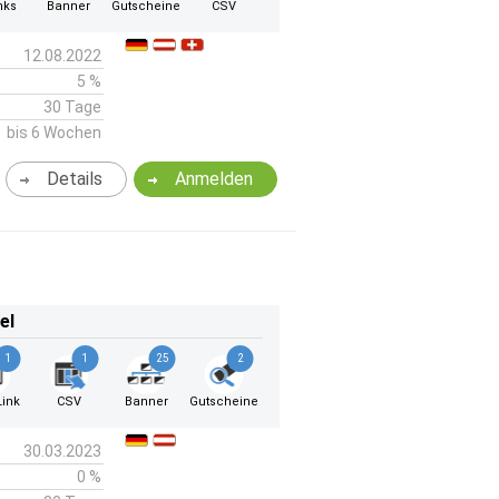
nks
Banner
Gutscheine
CSV
12.08.2022
5 %
30 Tage
bis 6 Wochen
Details
Anmelden
el
1
1
25
2
ink
CSV
Banner
Gutscheine
30.03.2023
0 %