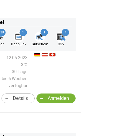
el
28
1
1
1
er
DeepLink
Gutschein
CSV
12.05.2023
3 %
30 Tage
bis 6 Wochen
verfügbar
Details
Anmelden