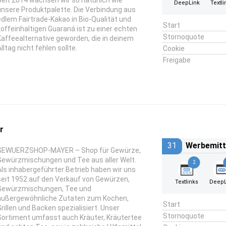
Seit 2014 wachsen wir so natürlich wie
DeepLink
Textli
unsere Produktpalette. Die Verbindung aus
edlem Fairtrade-Kakao in Bio-Qualität und
Start
koffeinhaltigen Guaraná ist zu einer echten
Stornoquote
Kaffeealternative geworden, die in deinem
lltag nicht fehlen sollte.
Cookie
Freigabe
r
31
Werbemitt
GEWUERZSHOP-MAYER – Shop für Gewürze,
Gewürzmischungen und Tee aus aller Welt.
2
Als inhabergeführter Betrieb haben wir uns
seit 1952 auf den Verkauf von Gewürzen,
Textlinks
DeepL
Gewürzmischungen, Tee und
außergewöhnliche Zutaten zum Kochen,
Start
Grillen und Backen spezialisiert. Unser
Stornoquote
Sortiment umfasst auch Kräuter, Kräutertee