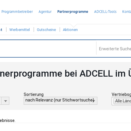
Programmbetreiber
Agentur
Partnerprogramme
ADCELL-Tools
Konta
ht
Werbemittel
Gutscheine
Aktionen
Erweiterte Suche
tnerprogramme bei ADCELL im 
Sortierung
Vertriebs
nach Relevanz (nur Stichwortsuche)
Alle Län
gebnisse.