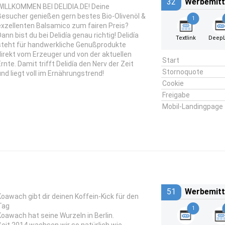
32
Werbemitt
WILLKOMMEN BEI DELIDIA.DE! Deine
Besucher genießen gern bestes Bio-Olivenöl &
1
exzellenten Balsamico zum fairen Preis?
ann bist du bei Delidía genau richtig! Delidía
Textlink
DeepL
steht für handwerkliche Genußprodukte
direkt vom Erzeuger und von der aktuellen
Start
Ernte. Damit trifft Delidía den Nerv der Zeit
Stornoquote
und liegt voll im Ernährungstrend!
Cookie
Freigabe
Mobil-Landingpage
51
Werbemitt
Koawach gibt dir deinen Koffein-Kick für den
Tag
1
Koawach hat seine Wurzeln in Berlin.