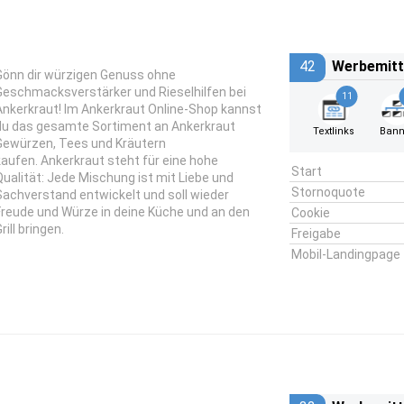
42
Werbemitt
Gönn dir würzigen Genuss ohne
Geschmacksverstärker und Rieselhilfen bei
11
Ankerkraut! Im Ankerkraut Online-Shop kannst
du das gesamte Sortiment an Ankerkraut
Textlinks
Bann
Gewürzen, Tees und Kräutern
kaufen. Ankerkraut steht für eine hohe
Start
Qualität: Jede Mischung ist mit Liebe und
Stornoquote
Sachverstand entwickelt und soll wieder
Freude und Würze in deine Küche und an den
Cookie
rill bringen.
Freigabe
Mobil-Landingpage