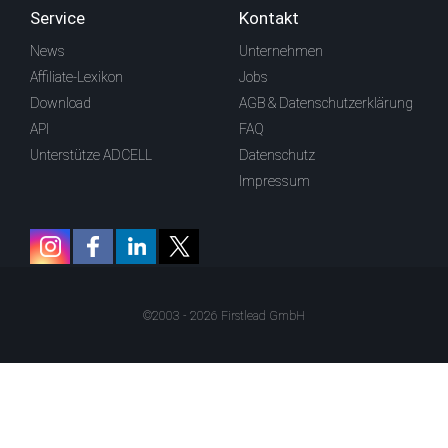
Service
Kontakt
News
Unternehmen
Affiliate-Lexikon
Jobs
Download
AGB & Datenschutzerklärung
API
FAQ
Unterstütze ADCELL
Datenschutz
Impressum
©2003 - 2026 Firstlead GmbH