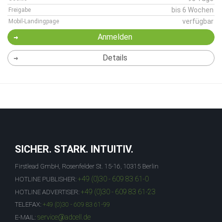
bis 6 Wochen
Freigabe
verfügbar
Mobil-Landingpage
Anmelden
Details
SICHER. STARK. INTUITIV.
Firstlead GmbH, Rosenfelder St. 15-16, 10315 Berlin
+49 (0)30 - 609 83 61-0
HOTLINE PUBLISHER:
+49 (0)30 - 609 83 61-23
HOTLINE ADVERTISER:
TELEFAX:
+49 (0)30 - 609 83 61-99
service@adcell.de
E-MAIL: