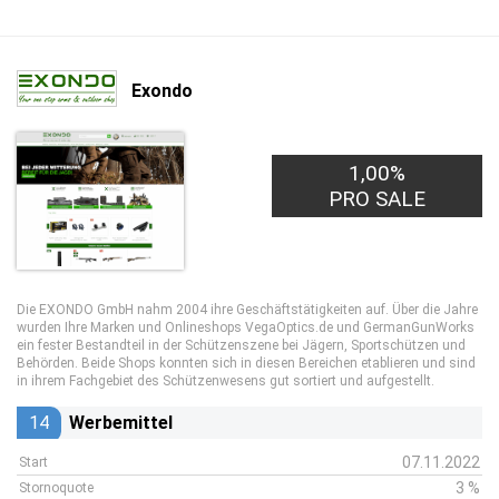
Exondo
1,00%
PRO SALE
Die EXONDO GmbH nahm 2004 ihre Geschäftstätigkeiten auf. Über die Jahre
wurden Ihre Marken und
Onlineshops VegaOptics.de und GermanGunWorks
ein fester Bestandteil in der Schützenszene bei Jägern, Sportschützen und
Behörden. Beide Shops konnten sich in diesen Bereichen etablieren und sind
in ihrem Fachgebiet des Schützenwesens gut sortiert und aufgestellt.
14
Werbemittel
07.11.2022
Start
3 %
Stornoquote