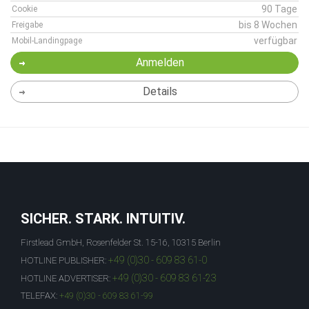
90 Tage
Cookie
bis 8 Wochen
Freigabe
verfügbar
Mobil-Landingpage
Anmelden
Details
SICHER. STARK. INTUITIV.
Firstlead GmbH, Rosenfelder St. 15-16, 10315 Berlin
+49 (0)30 - 609 83 61-0
HOTLINE PUBLISHER:
+49 (0)30 - 609 83 61-23
HOTLINE ADVERTISER:
TELEFAX:
+49 (0)30 - 609 83 61-99