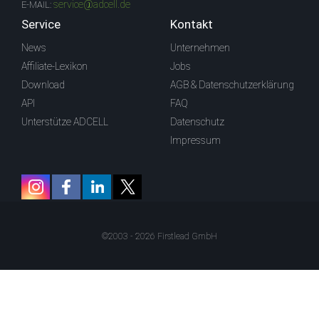
service@adcell.de
E-MAIL:
Service
Kontakt
News
Unternehmen
Affiliate-Lexikon
Jobs
Download
AGB & Datenschutzerklärung
API
FAQ
Unterstütze ADCELL
Datenschutz
Impressum
©2003 - 2026 Firstlead GmbH