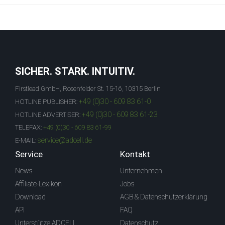
SICHER. STARK. INTUITIV.
Firstlead GmbH, Rosenfelder St. 15-16, 10315 Berlin
+49 (0)30 - 609 83 61-0
HOTLINE PUBLISHER:
+49 (0)30 - 609 83 61-23
HOTLINE ADVERTISER:
TELEFAX:
+49 (0)30 - 609 83 61-99
service@adcell.de
E-MAIL:
Service
Kontakt
News
Unternehmen
Affiliate-Lexikon
Jobs
Download
AGB & Datenschutzerklärung
API
FAQ
Unterstütze ADCELL
Datenschutz