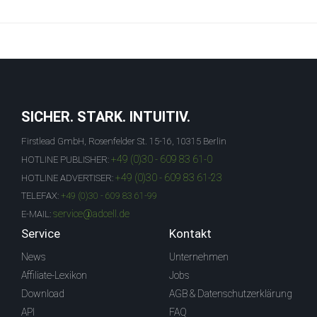
SICHER. STARK. INTUITIV.
Firstlead GmbH, Rosenfelder St. 15-16, 10315 Berlin
+49 (0)30 - 609 83 61-0
HOTLINE PUBLISHER:
+49 (0)30 - 609 83 61-23
HOTLINE ADVERTISER:
TELEFAX:
+49 (0)30 - 609 83 61-99
service@adcell.de
E-MAIL:
Service
Kontakt
News
Unternehmen
Affiliate-Lexikon
Jobs
Download
AGB & Datenschutzerklärung
API
FAQ