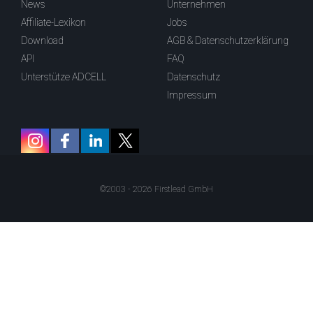
News
Unternehmen
Affiliate-Lexikon
Jobs
Download
AGB & Datenschutzerklärung
API
FAQ
Unterstütze ADCELL
Datenschutz
Impressum
©2003 - 2026 Firstlead GmbH