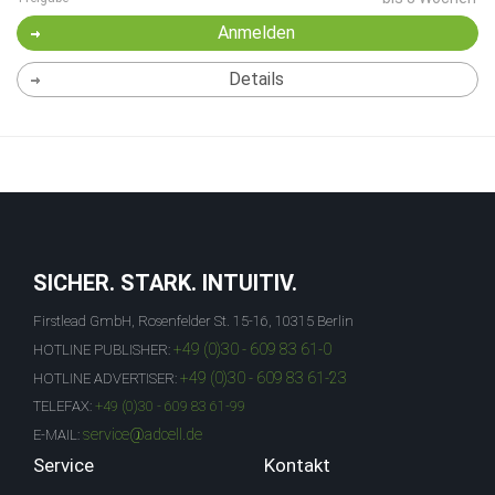
Anmelden
Details
SICHER. STARK. INTUITIV.
Firstlead GmbH, Rosenfelder St. 15-16, 10315 Berlin
+49 (0)30 - 609 83 61-0
HOTLINE PUBLISHER:
+49 (0)30 - 609 83 61-23
HOTLINE ADVERTISER:
TELEFAX:
+49 (0)30 - 609 83 61-99
service@adcell.de
E-MAIL:
Service
Kontakt