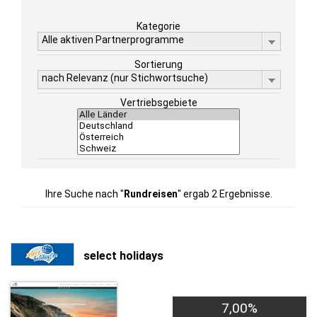
Kategorie
Alle aktiven Partnerprogramme
Sortierung
nach Relevanz (nur Stichwortsuche)
Vertriebsgebiete
Ihre Suche nach "
Rundreisen
" ergab 2 Ergebnisse.
select holidays
7,00%