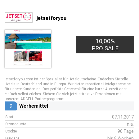
jetsetforyou
10,00%
PRO SALE
jetsetforyou.com ist der Spezialist für Hotelgutscheine. Endecken Sie tolle
Hotels in Deutschland und in Europa. Wir bieten rabattierte Hotelgutscheine
für unsere Kunden an. Das perfekte Geschenk für eine kurze Auszeit oder
einfach selbst erleben. Sichern Sie sich jetzt attraktive Provisionen mit
unserem ADCELL-Partnerprogramm.
9
Werbemittel
07.11.2017
Start
n.a.
Stornoquote
90 Tage
Cookie
bis 8 Wochen
Freigabe