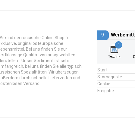
9
Werbemitt
Wir sind der russische Online Shop für
exklusive, original osteuropäische
1
Lebensmittel. Bei uns finden Sie nur
erstklassige Qualität von ausgewählten
Textlink
D
Herstellern. Unser Sortiment ist sehr
umfangreich, bei uns finden Sie alle typisch
Start
russischen Spezialitäten. Wir überzeugen
Stornoquote
außerdem durch schnelle Lieferzeiten und
kostenlosen Versand.
Cookie
Freigabe
e