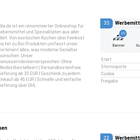
35
Werbemitt
Rila.de ist ein renommierter Onlineshop für
Lebensmittel und Spezialitäten aus aller
30
Welt. Von exotischen Küchen über Feinkost
bis hin zu Bio-Produkten umfasst unser
Banner
Gu
Sortiment alles, was moderne Genießer
wünschen. Unser
Start
Genussentdeckerversprechen: Ohne
Stornoquote
Mindestbestellwert | Versandkostenfreie
Lieferung ab 35 EUR | Geschenk zu jedem
Cookie
Einkauf ab 45 EUR | Schnelle und einfache
Freigabe
Lieferung über DHL.
sen
22
Werbemitt