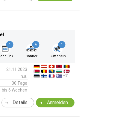
el
1
6
1
eepLink
Banner
Gutschein
21.11.2023
+31
n.a.
30 Tage
bis 6 Wochen
Details
Anmelden