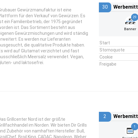
30
Werbemitt
Grubauer Gewürzmanufaktur ist eine
Plattform für den Verkauf von Gewürzen. Es
29
ist ein Familienbetrieb, der 1975 gegründet
worden ist. Das Sortiment besteht aus
Banner
eigenen Gewürzmischungen und wird ständig
erweitert. Es werden nur Lieferanten
Start
ausgesucht, die qualitative Produkte haben.
Stornoquote
Es wird auf Glutamat verzichtet und fast
ausschließlich Meersalz verwendet. Vegan,
Cookie
gluten- und laktosefrei.
Freigabe
2
Werbemitt
Das Grillcenter Nord ist der größte
rillfachhandel im Norden. Wir bieten Dir Grills
1
und Zubehör von namhaften Hersteller: Bull,
BroilChef, Broil King, CADAC, Napoleon, Weber