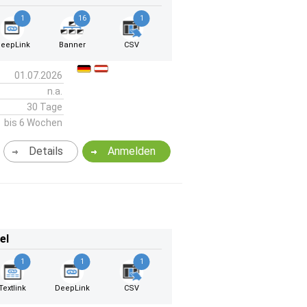
1
16
1
eepLink
Banner
CSV
01.07.2026
n.a.
30 Tage
bis 6 Wochen
Details
Anmelden
el
1
1
1
Textlink
DeepLink
CSV