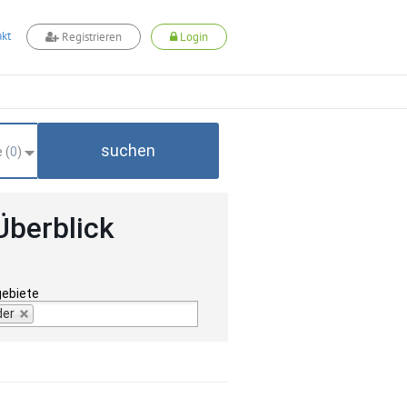
kt
Registrieren
Login
suchen
 (
0
)
Überblick
gebiete
der