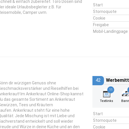
schnell & einfach zubereitet. Toro Dosen sind
Start
der ideale Urlaubsbegleiter z.B. für
Stornoquote
Reisemobile, Camper uvm.
Cookie
Freigabe
Mobil-Landingpage
42
Werbemitt
Gönn dir würzigen Genuss ohne
Geschmacksverstärker und Rieselhilfen bei
11
Ankerkraut! Im Ankerkraut Online-Shop kannst
du das gesamte Sortiment an Ankerkraut
Textlinks
Bann
Gewürzen, Tees und Kräutern
kaufen. Ankerkraut steht für eine hohe
Start
Qualität: Jede Mischung ist mit Liebe und
Stornoquote
Sachverstand entwickelt und soll wieder
Freude und Würze in deine Küche und an den
Cookie