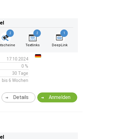
el
2
2
1
tscheine
Textlinks
DeepLink
17.10.2024
0 %
30 Tage
bis 6 Wochen
Details
Anmelden
el