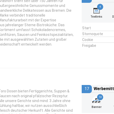
Grashoff steht seit über 150 Jahren für
außergewöhnliche Genussmomente und
4
handwerkliche Delikatessen aus Bremen. Die
Marke verbindet traditionelle
Textlinks
D
Manufakturarbeit mit der Expertise
aus jahrelanger Sterne-Bistroküche. Das
Start
Sortiment umfasst Schokoladencremes,
Stornoquote
Konfitüren, Saucen und Feinkostspezialitäten,
die mit ausgewählten Zutaten und großer
Cookie
Leidenschaft entwickelt werden.
Freigabe
17
Werbemitt
Toro Dosen bieten Fertiggerichte, Suppen &
Saucen nach original pfälzischer Rezeptur.
14
Alle unsere Gerichte sind mind. 3 Jahre ohne
Kühlung haltbar, wir nutzen ausschließlich
Banner
Fleisch deutscher Herkunft. Alle Gerichte sind