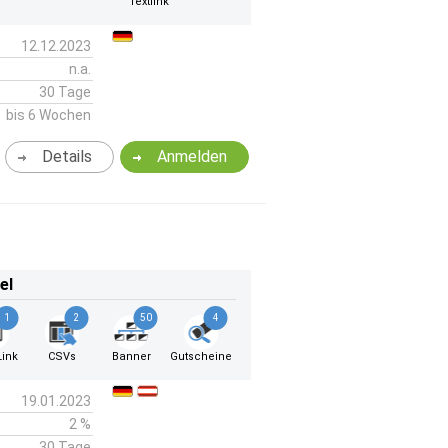
k
Textlink
12.12.2023
n.a.
30 Tage
bis 6 Wochen
Details
Anmelden
el
1
2
50
4
ink
CSVs
Banner
Gutscheine
19.01.2023
2 %
30 Tage