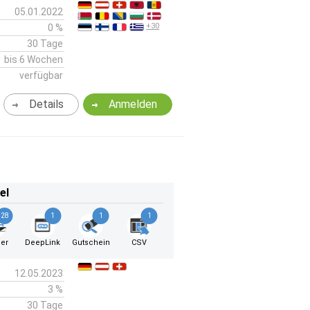
05.01.2022
+30
0 %
30 Tage
bis 6 Wochen
verfügbar
Details
Anmelden
el
28
1
1
1
er
DeepLink
Gutschein
CSV
12.05.2023
3 %
30 Tage