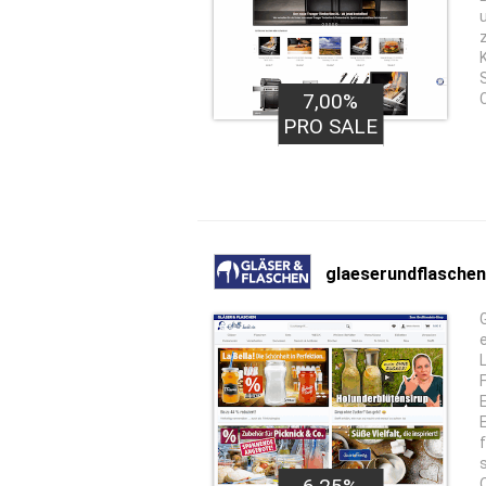
K
7,00%
PRO SALE
glaeserundflaschen