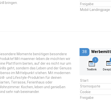
rill bringen.
Freigabe
Mobil-Landingpage
38
Werbemitt
Besondere Momente benötigen besondere
Produkte! Mit maenner-leben.de möchten wir
1
eine Plattform bieten, auf der es nicht nur um
Grills geht, sondern das Leben und der Genuss
Textlink
DeepL
ebenso im Mittelpunkt stehen. Mit modernen
Grill- und Lifestyle-Produkten für deinen
Start
Garten, Terrasse, Ferienhaus oder
Stornoquote
Wohnzimmer. Kochen, leben und genießen
sind sehr nah beieinander.
Cookie
Freigabe