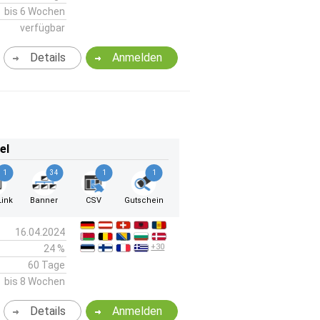
bis 6 Wochen
verfügbar
Details
Anmelden
el
1
34
1
1
ink
Banner
CSV
Gutschein
16.04.2024
+30
24 %
60 Tage
bis 8 Wochen
Details
Anmelden