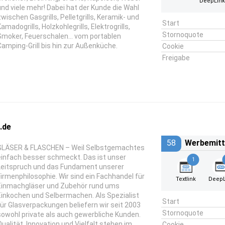
DeepLin
und viele mehr! Dabei hat der Kunde die Wahl
zwischen Gasgrills, Pelletgrills, Keramik- und
Start
amadogrills, Holzkohlegrills, Elektrogrills,
Stornoquote
Smoker, Feuerschalen... vom portablen
Camping-Grill bis hin zur Außenküche.
Cookie
Freigabe
.de
58
Werbemitt
GLÄSER & FLASCHEN – Weil Selbstgemachtes
einfach besser schmeckt. Das ist unser
1
Leitspruch und das Fundament unserer
Firmenphilosophie. Wir sind ein Fachhandel für
Textlink
DeepL
Einmachgläser und Zubehör rund ums
Einkochen und Selbermachen. Als Spezialist
Start
für Glasverpackungen beliefern wir seit 2003
Stornoquote
sowohl private als auch gewerbliche Kunden.
Qualität, Innovation und Vielfalt stehen im
Cookie