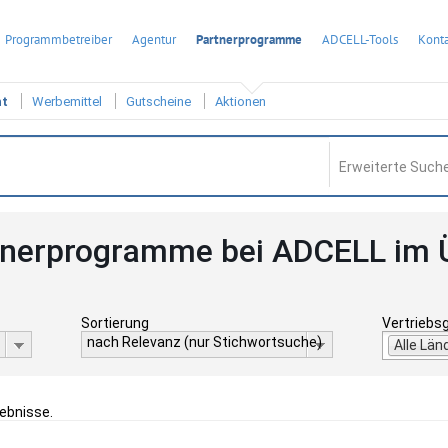
Programmbetreiber
Agentur
Partnerprogramme
ADCELL-Tools
Konta
ht
Werbemittel
Gutscheine
Aktionen
Erweiterte Suche
tnerprogramme bei ADCELL im 
Sortierung
Vertriebs
nach Relevanz (nur Stichwortsuche)
Alle Län
gebnisse.